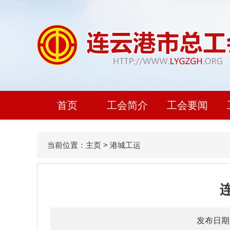
首页
工会简介
工会要闻
当前位置：
主页
>
港城工运
连
发布日期