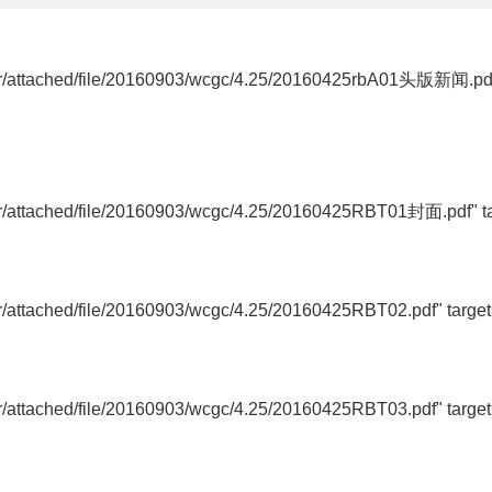
editor/attached/file/20160903/wcgc/4.25/20160425rbA01头版新闻
ditor/attached/file/20160903/wcgc/4.25/20160425RBT01封面.pd
itor/attached/file/20160903/wcgc/4.25/20160425RBT02.pdf" ta
itor/attached/file/20160903/wcgc/4.25/20160425RBT03.pdf" ta