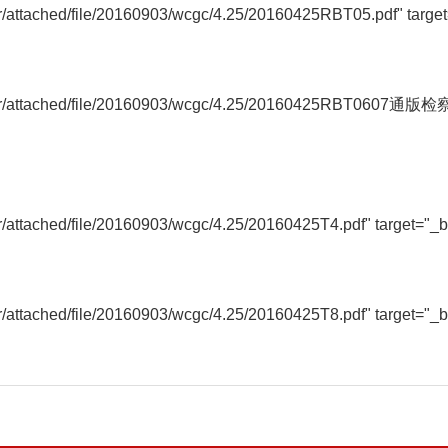
itor/attached/file/20160903/wcgc/4.25/20160425RBT05.pdf" ta
deditor/attached/file/20160903/wcgc/4.25/20160425RBT0607
tor/attached/file/20160903/wcgc/4.25/20160425T4.pdf" target=
tor/attached/file/20160903/wcgc/4.25/20160425T8.pdf" target=