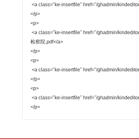
<a class="ke-insertfile" href="/ghadmin/kinded
</p>
<p>
<a class="ke-insertfile" href="/ghadmin/kin
检察院.pdf</a>
</p>
<p>
<a class="ke-insertfile" href="/ghadmin/kindedi
</p>
<p>
<a class="ke-insertfile" href="/ghadmin/kindedi
</p>