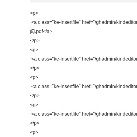
<p>
<a class="ke-insertfile" href="/ghadmin/kind
闻.pdf</a>
</p>
<p>
<a class="ke-insertfile" href="/ghadmin/kinde
</p>
<p>
<a class="ke-insertfile" href="/ghadmin/kinded
</p>
<p>
<a class="ke-insertfile" href="/ghadmin/kinded
</p>
<p>