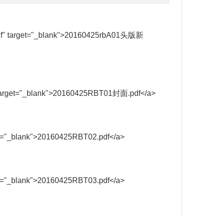
.pdf" target="_blank">20160425rbA01头版新
f" target="_blank">20160425RBT01封面.pdf</a>
rget="_blank">20160425RBT02.pdf</a>
rget="_blank">20160425RBT03.pdf</a>