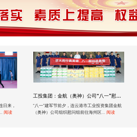
工投集团：金航（奥神）公司“八一”慰问消防指战员
连日来，
“八一”建军节前夕，连云港市工业投资集团金航
.
阅读
（奥神）公司组织慰问组前往海州区...
阅读