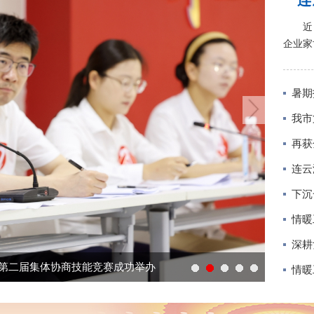
连
近
企业家
暑期托
我市
再获
连云
下沉一
情暖
深耕女
区第二届集体协商技能竞赛成功举办
小小车手
情暖工