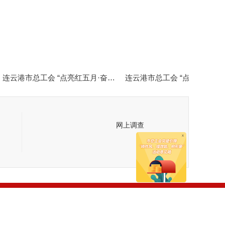
连云港市总工会 “点亮红五月·奋进新征程”——2026江苏省劳动模范 陈文杰
连云港市总工会 “点亮红五月·奋进新征程”——2026江苏省
网上调查
X