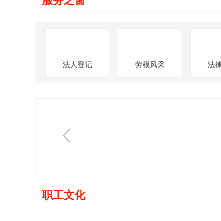
服务之窗
法人登记
劳模风采
法
职工文化