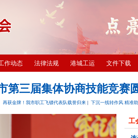
工作动态
法律法规
港城工运
文件下载
市第三届集体协商技能竞赛
|
再获金牌！我市职工飞镖代表队载誉归来
|
下沉一线转作风 精准助
工