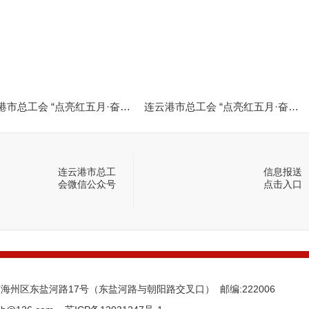
连云港市总工会 “点亮红五月·奋进新征程”——2025连云港市劳动模范 毕雪
连云港市总工会 “点亮红五月·奋进新征程”——2026江苏省劳动模范 李园园
连云港市总工
信息报送
会微信公众号
点击入口
州区东盐河路17号（东盐河路与朝阳路交叉口） 邮编:222006