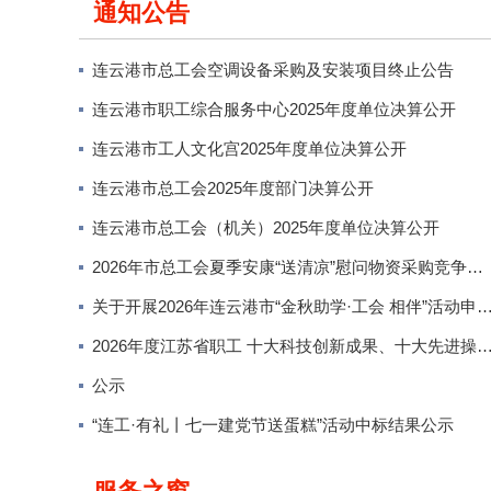
通知公告
连云港市总工会空调设备采购及安装项目终止公告
连云港市职工综合服务中心2025年度单位决算公开
连云港市工人文化宫2025年度单位决算公开
连云港市总工会2025年度部门决算公开
连云港市总工会（机关）2025年度单位决算公开
2026年市总工会夏季安康“送清凉”慰问物资采购竞争性磋商公告
1
2
3
4
5
关于开展2026年连云港市“金秋助学·工会 相伴”活动申报
2026年度江苏省职工 十大科技创新成果、十大先进操作法、十大发明专利 
公示
“连工·有礼丨七一建党节送蛋糕”活动中标结果公示