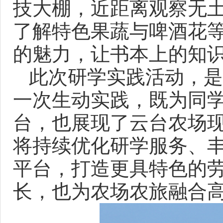
技大棚，近距离观察无
了解特色果蔬与啤酒花
的魅力，让书本上的知
此次研学实践活动，是
一次生动实践，既为同
台，也展现了云台农场
将持续优化研学服务、
平台，打造更具特色的
长，也为农场农旅融合