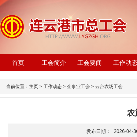
首页
工会简介
工会要闻
工作动
当前位置：
主页
>
工作动态
>
企事业工会
>
云台农场工会
农
发布日期：
2026-04-3