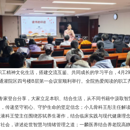
富职工精神文化生活，搭建交流互鉴、共同成长的学习平台，4月
在通灌院区四号楼B层第一会议室顺利举行。全院热爱阅读的职工
专家登台分享，大家立足本职、结合生活，从不同书籍中汲取智慧
当，传递坚守初心、守护生命的坚定信念；小儿骨科王彤主任解
血液科王莹主任围绕苏轼养生著作，结合临床实践与现代健康理
社会，讲述处世智慧与情绪管理之道；一麟医养结合养老院高静