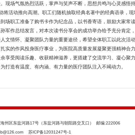
众。现场气氛热烈活跃，掌声与笑声不断，思想共鸣与心灵感悟
互动将活动推向高潮。职工们随机抽取经典名著中的经典语录，
为到场职工准备了购书卡作为纪念品，以书香寄语，鼓励大家常
记孙军作总结发言，对本次读书分享会的成功举办给予充分肯定
养人文情怀、凝聚团队力量的重要途径，希望全体职工以此次活
更扎实的作风投身医疗事业，为医院高质量发展凝聚更强精神合
之余享受阅读乐趣、收获精神滋养，更搭建了交流学习、凝心聚
，为打造有温度、有内涵、有力量的医疗团队注入不竭动力。
州区东盐河路17号（东盐河路与朝阳路交叉口） 邮编:222006
jb@126.com
苏ICP备12031247号-1