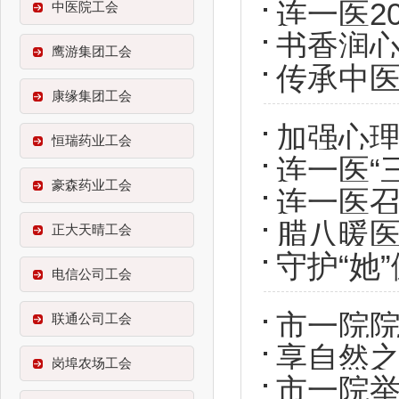
连一医2
中医院工会
书香润心
鹰游集团工会
传承中医
康缘集团工会
加强心理
恒瑞药业工会
连一医“
讲座圆
豪森药业工会
连一医
腊八暖医
正大天晴工会
代表大
守护“她
电信公司工会
市一院院
联通公司工会
享自然之
圆满落
岗埠农场工会
市一院