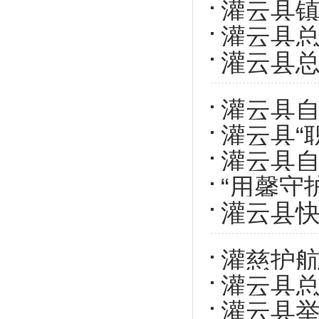
灌云县
灌云县总
灌云县总
心保障
灌云县自
灌云县“
季”职工
灌云县
“用馨守
保险，
灌云县
健康专
灌慈护
灌云县总
举行
灌云县