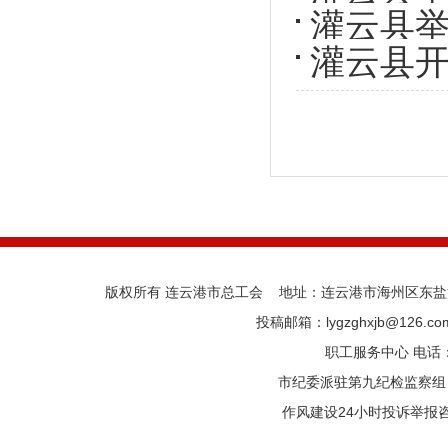
灌云县举
灌云县
赛活动
版权所有 连云港市总工会 地址：连云港市海州区东盐河路
投稿邮箱：lygzghxjb@126.
职工服务中心 电话：05
市纪委派驻第九纪检监察组 电话
作风建设24小时投诉举报咨询热