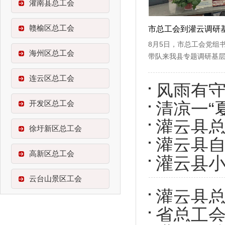
灌南县总工会
赣榆区总工会
8月5日，市总工会党组
海州区总工会
带队来我县专题调研基
连云区总工会
风雨有守
开发区总工会
清凉一“
牢户外
灌云县总
开班！
徐圩新区总工会
灌云县自
类司机“
高新区总工会
灌云县小
工”走访
云台山景区工会
活动
灌云县总
省总工
午节 情